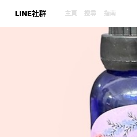
LINE社群
主頁
搜尋
指南