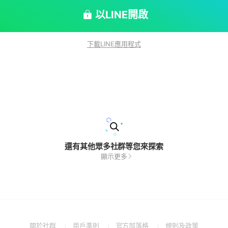
以LINE開啟
下載LINE應用程式
還有其他眾多社群等您來探索
顯示更多
(Open
(Open
(Open
(Open
關於社群
用戶準則
官方部落格
規則及政策