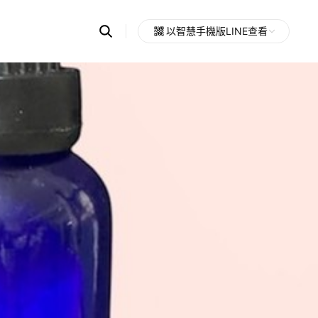
Search
以智慧手機版LINE查看
OpenChats
Open
or
search
messages
area