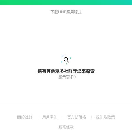
下載LINE應用程式
還有其他眾多社群等您來探索
顯示更多
(Open
(Open
(Open
(Open
關於社群
用戶準則
官方部落格
規則及政策
in
in
in
in
(Open
服務條款
a
a
a
a