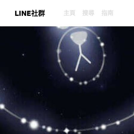
LINE社群
主頁
搜尋
指南