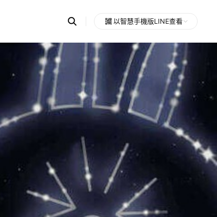
Search
以智慧手機版LINE查看
OpenChats
Open
or
search
messages
area