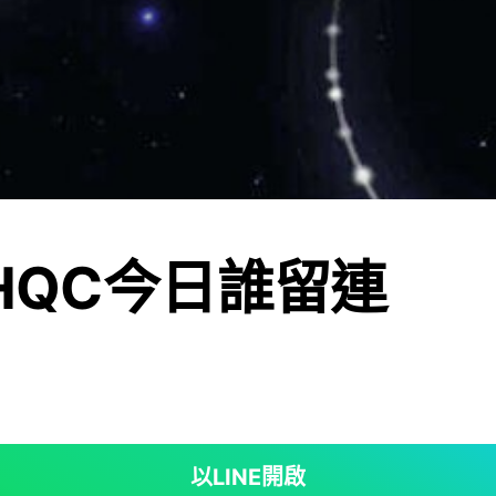
BHQC今日誰留連
以LINE開啟