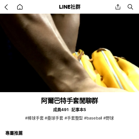
Go
share
se
LINE社群
back
to
home
阿爾巴特手套閒聊群
成員491
記事本5
#棒球手套 #壘球手套 #手套整型 #baseball #野球
專屬推薦