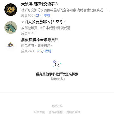
大波湯揉野球交流群⚾️
社群可交流分享有關棒壘球的全部內容 有時會會開團購或一些球具讓大家購買 𝑫𝑨𝑩𝑶 | 𝑷𝑳𝑨𝒀 𝑯𝑨𝑹𝑫. 𝑩𝑹𝑬𝑨𝑲 𝑳𝑰𝑴𝑰𝑻𝑺. 「盡情拚搏，超越極限」 ·DB品牌創辦人 ·湯揉/熱整/保養/換線/牛油膠補充/訂製手套 ·地點：嘉義市西區仁愛路210號2樓 預約/寄件
成員166
21 小時前
✧買太多要放哪ヽ( ° ▽°)ノ
放哪啦爆買中#日本代購#動漫代購
成員1046
嘉義福勝棒壘球專賣店
商品資訊。競標資訊。
成員243
23 小時前
還有其他眾多社群等您來探索
顯示更多
(Open
關於社群
in
(Open
(Open
(Open
用戶準則
官方部落格
規則及政策