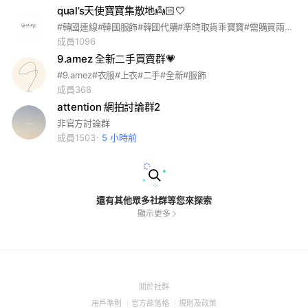
qual’s天使寶寶集散地👼🏻🤍
#韓國連線#韓國服飾#韓國代購#準時取貨乖寶寶#需購買兩次以上並且都有取貨才可加入#以本名命名,不然審核不會通過🚫
成員1096
9.amez 全新二手買賣群💗
#9.amez#衣服#上衣#二手#全新#服飾
成員368
attention 網拍討論群2
非官方討論群
成員1503
5 小時前
還有其他眾多社群等您來探索
顯示更多
(Open
關於社群
in
(Open
(Open
(Open
用戶準則
官方部落格
規則及政策