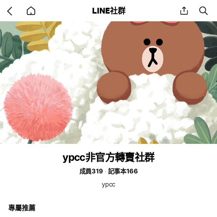
Go
share
se
LINE社群
back
to
home
ypcc非官方轉賣社群
成員319
記事本166
ypcc
專屬推薦