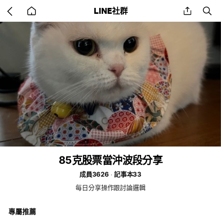
Go
share
se
LINE社群
back
to
home
85克股票當沖波段分享
成員3626
記事本33
每日分享操作跟討論邏輯
專屬推薦