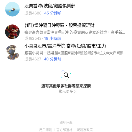
股票當沖/波段/飆股俱樂部
成員4688
45 分鐘前
(1群)當沖隔日沖專區 - 股票投資理財
這是為喜歡 #當沖 #隔日沖 的投資朋友建立的社群，高手新手齊聚一堂，教學相長、玩個痛快。 #股海量
成員2543
19 小時前
小哥哥股市/當沖學院 當沖/短線/股市/主力
跟著小哥哥一起賺錢#飆股#當沖#波段#股市#主力#大戶#籌碼#散戶#短線#存股#賺錢
成員4627
40 分鐘前
還有其他眾多社群等您來探索
顯示更多
(Open
關於社群
in
(Open
(Open
(Open
用戶準則
官方部落格
規則及政策