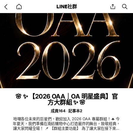
Go
share
se
LINE社群
back
to
home
🌸 ✨ 【2026 OAA｜OA 明星盛典】官
方大群組 ✨ 🌸
成員164
記事本2
哈囉各位未來的巨星們，歡迎加入 2026 OAA 專屬群組！🔥 今
年夏天，我們準備在南紡購物中心打造最炸的舞台，致敬經典，
讓大家閃耀全場！ 📌 【群組主要功能】 為了讓大家在接下來的