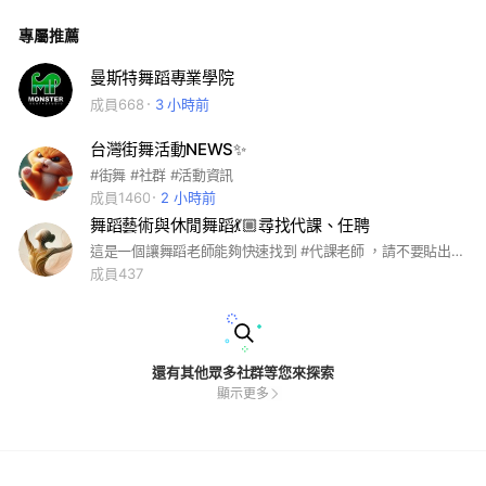
8 週排練中能最快速、順利地接收資訊，這個群組會專門用來發
布： • 📢 官方重要公告： 排練提醒、活動須知、成發服裝與周
專屬推薦
邊領取資訊。 • 🎬 驗收與紀錄影片： 各班的「一驗影片」與
「總驗紀錄」都會統一發布在這裡或記事本，方便大家回放複
習、抓動作。 • 🗓️ 時程與場地更新： 確保大家不會錯過任何重
曼斯特舞蹈專業學院
要的彩排與集合時間。 💡 【群組小默契】 • 版面留給重要資
成員668
3 小時前
訊： 看到官方發布的公告或影片，請善用「表情符號 (點愛心/
按讚)」回應已讀即可，盡量減少傳送貼圖，以免重要訊息被洗
掉喔！ 🔥 【重要時程快筆記】 • 04 / 06｜正式開訓 (排練地
台灣街舞活動NEWS✨
點：WOAH! OA 永康館) • 05 / 03｜一驗 (影片驗收) • 05 / 31
｜總驗收 (全體教室大驗收) • 06 / 14｜👑 正式演出 (台南南紡
#街舞 #社群 #活動資訊
購物中心・戶外廣場) 準備好你的態度，把狀態調整到最好，我
成員1460
2 小時前
們排練室見！ 有任何行政或繳費問題，請私訊 OA STUDIO 官
舞蹈藝術與休閒舞蹈💃🏼尋找代課、任聘
方 LINE 處理喔。😎
這是一個讓舞蹈老師能夠快速找到 #代課老師 ，請不要貼出與舞蹈無關的任何資訊，如有違規立馬踢除，敬請配合，謝謝🙏🏼
成員437
還有其他眾多社群等您來探索
顯示更多