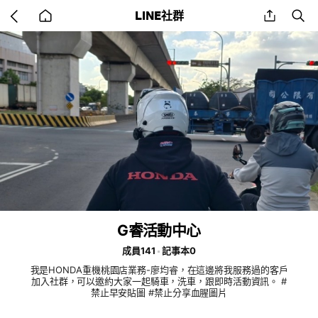
Go
share
se
LINE社群
back
to
home
G睿活動中心
成員141
記事本0
我是HONDA重機桃園店業務-廖均睿，在這邊將我服務過的客戶
加入社群，可以邀約大家一起騎車，洗車，跟即時活動資訊。 #
禁止早安貼圖 #禁止分享血腥圖片