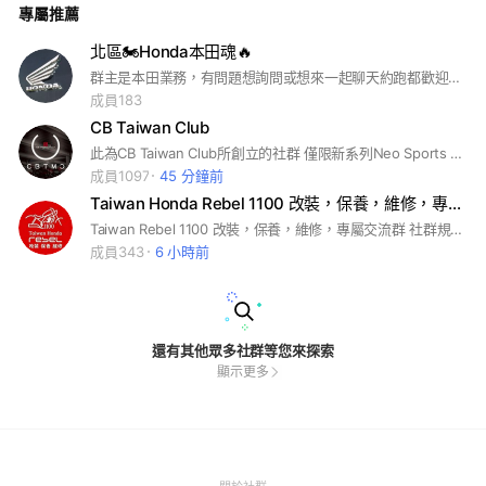
專屬推薦
北區🏍️Honda本田魂🔥
群主是本田業務，有問題想詢問或想來一起聊天約跑都歡迎加入~ #本田 #重機 #rebel #cb #cbr #crf #forza #nsr #nc750 #adv
成員183
CB Taiwan Club
此為CB Taiwan Club所創立的社群 僅限新系列Neo Sports Cafe車系 CB150r/CB300r CB650r/CB1000r 不分北/中/南區，均可加入 加入時 名稱請依照所在區域做修改 例如 北-品捷 中-阿奇 南-泰森 也請不要輸入特殊符號。 入群後請先詳閱記事本公約。
成員1097
45 分鐘前
Taiwan Honda Rebel 1100 改裝，保養，維修，專屬交流群
Taiwan Rebel 1100 改裝，保養，維修，專屬交流群 社群規範與注意事項 (1).勿討論張貼有關政治，商業廣告行為。 (2).有關Rebel 1100的二手，閒置物品買賣可以張貼。（❗但僅限個人賣家）其餘跟Rebel 1100無關的商業行為，不可張貼。 🚫原則就是，不要有刻意盈利的廣告行為，若不清楚，請先徵求管理員同意後，方可貼文。 (3).本社群是專業技術社群，與（改裝，保養 維修）無關的內容，例如：早安圖，騎車旅遊照片影片，美食介紹，海鮮特賣，按摩促銷，血腥恐怖（車禍），色情，搞笑等，請勿分享 (4).保持和善，理性討論。 (5).強烈歡迎你分享REBEL 1100的使用經驗。有完整的心得分享，請用記事本方式留存，造福大家，方便查詢。謝謝你。
成員343
6 小時前
還有其他眾多社群等您來探索
顯示更多