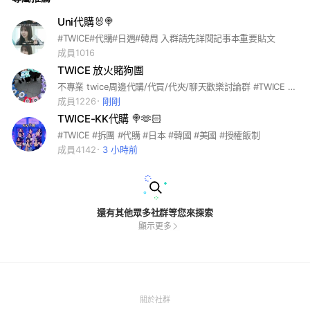
Uni代購🐰🍭
#TWICE#代購#日週#韓周 入群請先詳閱記事本重要貼文
成員1016
TWICE 放火賭狗團
不專業 twice周邊代購/代買/代夾/聊天歡樂討論群 #TWICE #SANA #子瑜 #多賢 #定延 #彩瑛 #志效 #MINA #MOMO# 娜璉
成員1226
剛剛
TWICE-KK代購 🍭🫶🏻
#TWICE #拆團 #代購 #日本 #韓國 #美國 #授權飯制
成員4142
3 小時前
還有其他眾多社群等您來探索
顯示更多
(Open
關於社群