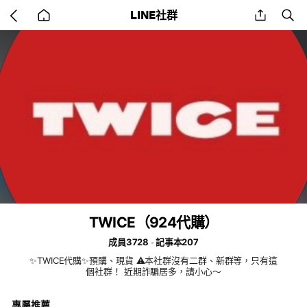
Go
share
se
LINE社群
back
to
home
TWICE（924代購）
成員3728
記事本207
✨TWICE代購✨預購、現貨 ⚠️本社群沒有二群、新群等，只有這
個社群！ 近期詐騙居多，請小心～
專屬推薦