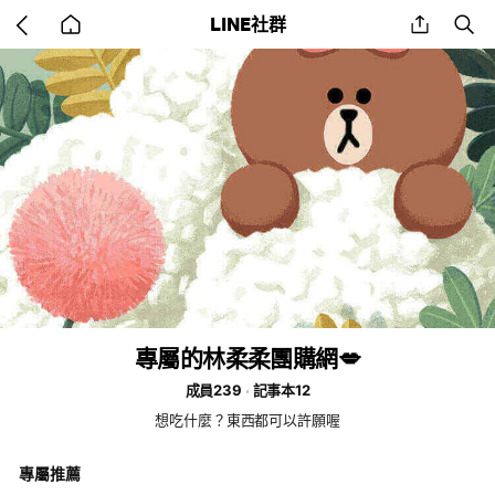
Go
share
se
LINE社群
back
to
home
專屬的林柔柔團購網💋
成員239
記事本12
想吃什麼？東西都可以許願喔
專屬推薦