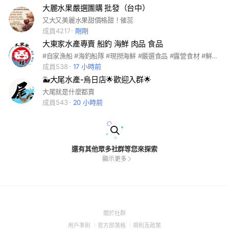
大麗水果嚴選團購 批發（台中）
又大又美麗水果甜價格甜！催蕊
成員4217
剛剛
大東家水產專賣 船釣 海鮮 肉品 食品
#自家漁船 #海釣船隊 #現撈海鮮 #嚴選食品 #露營食材 #鮮凍肉品 #即時料理包 #烤肉食材 地址：台中市霧峰區樹仁路191號 官方line:@dadonggu168
成員538
17 小時前
🐳大尾水產-烏日店🌟歡迎入群🌟
大尾就是什麼都賣
成員543
20 小時前
還有其他眾多社群等您來探索
顯示更多
(Open
關於社群
in
(Open
(Open
(Open
用戶準則
官方部落格
規則及政策