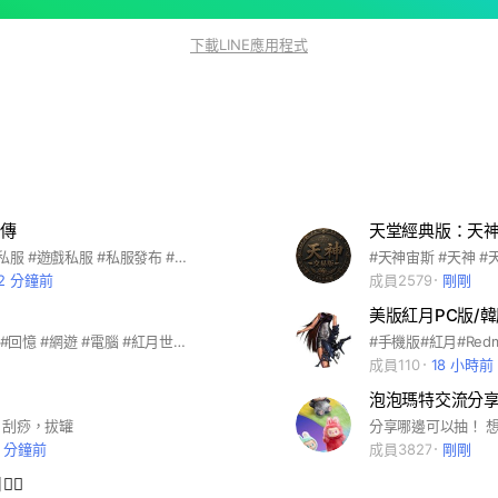
下載LINE應用程式
傳
天堂經典版：天
#天堂 #天堂私服 #遊戲私服 #私服發布 #私服123 #推廣 #推文 #私服宣傳 #私服 #私服開機
2 分鐘前
成員2579
剛剛
#紅月 #遊戲 #回憶 #網遊 #電腦 #紅月世界 #電腦遊戲 #老遊戲 #紅月傳說
#手機版#紅月#Red
成員110
18 小時前
泡泡瑪特交流分
，刮痧，拔罐
6 分鐘前
成員3827
剛剛
️‍🔥