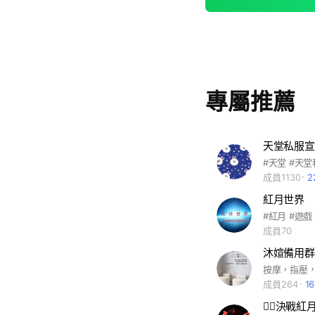
專屬推薦
天堂私服宣
成員1130
2
紅月世界
成員70
沐媗備用群
按摩，指壓
成員264
1
❤️‍🔥決戰紅月❤