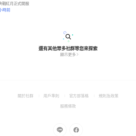
/18決戰紅月正式開服
 小時前
還有其他眾多社群等您來探索
顯示更多
(Open
(Open
(Open
(Open
關於社群
用戶準則
官方部落格
規則及政策
in
in
in
in
(Open
服務條款
a
a
a
a
in
new
new
new
new
a
window)
window)
window)
window)
new
Go
Go
window)
to
to