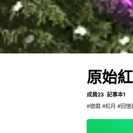
原始紅
成員23
記事本1
#遊戲 #紅月 #回