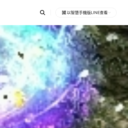
Search
以智慧手機版LINE查看
OpenChats
Open
or
search
messages
area