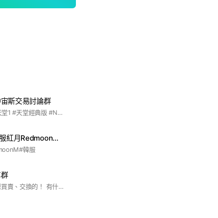
神宙斯交易討論群
#天神宙斯 #天神 #天堂1 #天堂經典版 #NC #經典版 #討論 #伺服器 #RPG #公會 #組隊 #直播主
美版紅月PC版/韓服紅月Redmoon手遊版討論群
moonM#韓服
享群
分享哪邊可以抽！ 想買賣、交換的！ 有什麼好康的都可以在上面互相分享 歡迎歡迎！ 不要吵架也不要有詐騙！ 一旦發生就請離開！