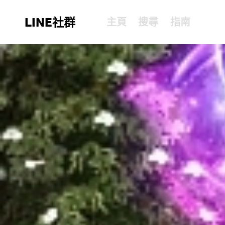
LINE社群
主頁
搜尋
指南