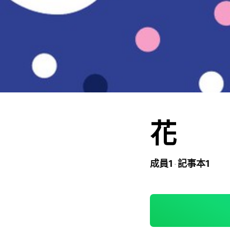
花
成員1
記事本1