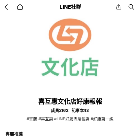
Go
share
se
LINE社群
back
to
home
喜互惠文化店好康報報
成員2162
記事本43
#宜蘭 #喜互惠 #LINE好友專屬優惠 #好康第一線
專屬推薦