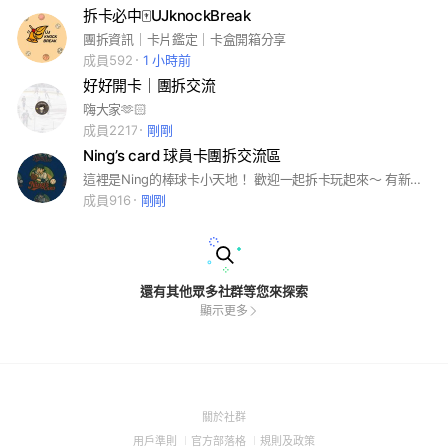
拆卡必中🀄️UJknockBreak
團拆資訊｜卡片鑑定｜卡盒開箱分享
成員592
1 小時前
好好開卡｜團拆交流
嗨大家🫶🏻
成員2217
剛剛
Ning’s card 球員卡團拆交流區
這裡是Ning的棒球卡小天地！ 歡迎一起拆卡玩起來～ 有新的卡盒資訊或是大家想討論卡片都歡迎在社群裡聊天 互相交流～ 一起享受收藏的快樂吧！ #棒球卡 #卡盒代購 #Topps#球員卡 #收藏卡 #baseballcards #Topps #MLBcards#cardbr#sportscards#BBM#NPB
成員916
剛剛
還有其他眾多社群等您來探索
顯示更多
(Open
關於社群
in
(Open
(Open
(Open
用戶準則
官方部落格
規則及政策