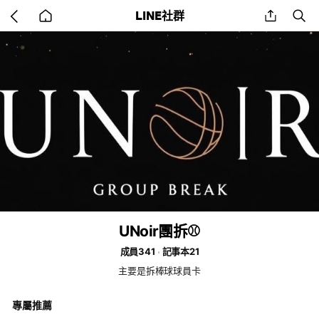
Go
share
se
LINE社群
back
to
home
UNoir團拆⚾️
成員341
記事本21
主要是拆棒球球員卡
專屬推薦