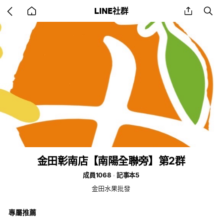
Go
share
se
LINE社群
back
to
home
金田彰南店【南陽全聯旁】第2群
成員1068
記事本5
金田水果批發
專屬推薦