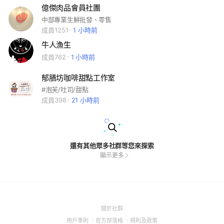
億傑肉品會員社團
中部專業生鮮批發、零售
成員1251
1 小時前
牛人漁生
成員762
1 小時前
郁膳坊咖啡甜點工作室
#泡芙/吐司/甜點
成員398
21 小時前
還有其他眾多社群等您來探索
顯示更多
(Open
關於社群
in
(Open
(Open
(Open
用戶準則
官方部落格
規則及政策