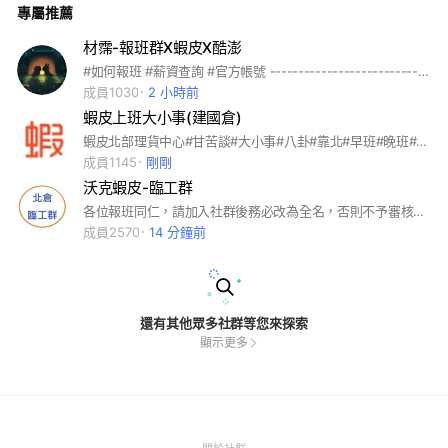
專屬推薦
材霈-報班群X蝦皮X酷澎
#如何報班 #薪資查詢 #官方帳號 --------------------------------- #酷澎介紹 #酷澎薪資 #酷澎報班 --------------------------------- #蝦皮介紹 #蝦皮薪資 #蝦皮報班
成員1030
2 小時前
蝦皮上班大小事(建國倉)
蝦皮北部理貨中心#甘苦談#大小事#八卦#靠北#早班#晚班#大夜班
成員1145
剛剛
沃克蝦皮-臨工群
各位報班同仁，請加入社群後務必改為全名，否則不予審核報班。
成員2570
14 分鐘前
還有其他眾多社群等您來探索
顯示更多