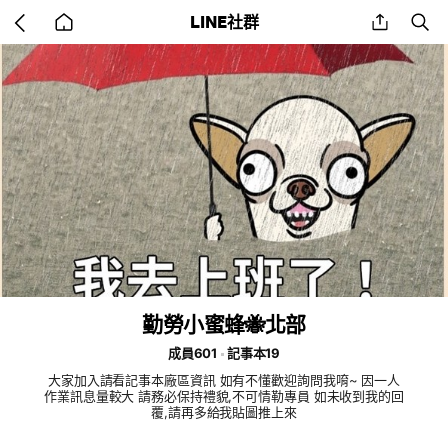
Go
share
se
LINE社群
back
to
home
勤勞小蜜蜂🐝北部
成員601
記事本19
大家加入請看記事本廠區資訊 如有不懂歡迎詢問我唷~ 因一人
作業訊息量較大 請務必保持禮貌,不可情勒專員 如未收到我的回
覆,請再多給我貼圖推上來