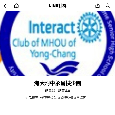
Go
share
se
LINE社群
back
to
home
海大附中永昌扶少團
成員22
記事本0
# 品德至上#服務優先 # 創新計劃#會議民主