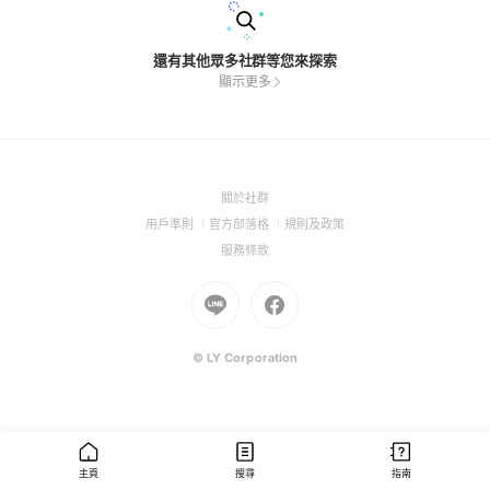
還有其他眾多社群等您來探索
顯示更多
(Open
關於社群
in
(Open
(Open
(Open
用戶準則
官方部落格
規則及政策
a
in
in
in
(Open
服務條款
new
a
a
a
in
window)
new
Go
new
Go
new
a
window)
to
window)
to
window)
new
Line
Facebook
window)
(Open
(Open
© LY Corporation
in
in
a
a
new
new
window)
window)
主頁
搜尋
指南