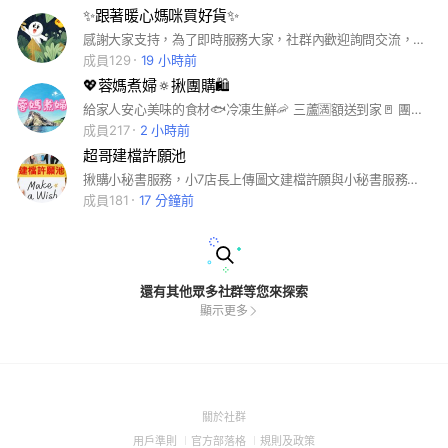
✨跟著暖心媽咪買好貨✨
感謝大家支持，為了即時服務大家，社群內歡迎詢問交流，尚瑩來服務，另外，大家的育兒日常也可以分享起來，媽媽們不孤單
成員129
19 小時前
💖蓉媽煮婦🔅揪團購🛍️
給家人安心美味的食材🐟冷凍生鮮🦐 三蘆🈵額送到家🚪 團購/代購 👉 茶葉🍃 保健食品、生活用品🥚陸續新增 🚚 雙北🉑約定點面交❤️外縣市🉑冷凍宅配
成員217
2 小時前
超哥建檔許願池
揪購小秘書服務，小7店長上傳圖文建檔許願與小秘書服務操作詢問討論社群。#團購#群組團購
成員181
17 分鐘前
還有其他眾多社群等您來探索
顯示更多
(Open
關於社群
in
(Open
(Open
(Open
用戶準則
官方部落格
規則及政策