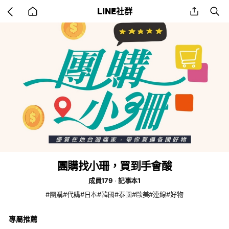
Go
share
se
LINE社群
back
to
home
團購找小珊，買到手會酸
成員179
記事本1
#團購#代購#日本#韓國#泰國#歐美#連線#好物
專屬推薦