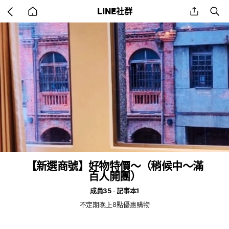
Go
share
se
LINE社群
back
to
home
【新選商號】好物特價～（稍候中～滿
百人開團）
成員35
記事本1
不定期晚上8點優惠購物