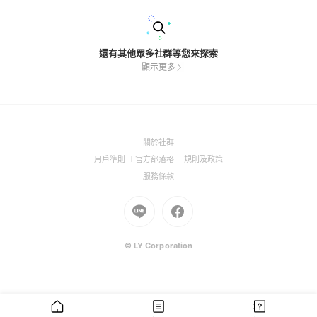
還有其他眾多社群等您來探索
顯示更多
(Open
關於社群
in
(Open
(Open
(Open
用戶準則
官方部落格
規則及政策
a
in
in
in
(Open
服務條款
new
a
a
a
in
window)
new
Go
new
Go
new
a
window)
to
window)
to
window)
new
Line
Facebook
window)
(Open
(Open
© LY Corporation
in
in
a
a
new
new
window)
window)