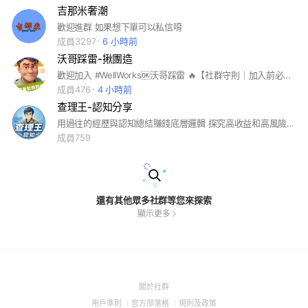
吉那米奢潮
歡迎進群 如果想下單可以私信唷
成員3297
6 小時前
沃哥踩雷-揪團造
歡迎加入 #WellWorks🆗沃哥踩雷 🔥【社群守則｜加入前必看】🔥 ✨ 嚴禁野雞打廣告/賣雜貨（連結？您配嗎？） ⚠️ 管理員絕不私撩加群～逮到假號直接亂棍打出👊 💦 准許叭叭但別刷屏/抬槓🔪 🚫 違規者？賜您一秒消失術啦～ 💖 乖寶速設「搶先看」接駕開團聖旨叭！
成員476
4 小時前
查理王-認知分享
用過往的經歷與認知總結賺錢底層邏輯 探究高收益和高風險的關係 沒錢如何空手套白狼？負債如何翻身？利益糾葛怎麼解決？ 關注我，許多解法交給你
成員759
還有其他眾多社群等您來探索
顯示更多
(Open
關於社群
in
(Open
(Open
(Open
用戶準則
官方部落格
規則及政策