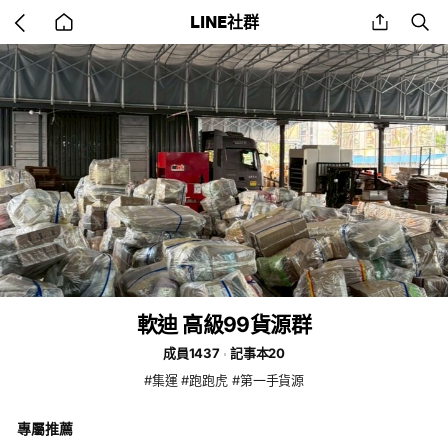
Go
share
se
LINE社群
back
to
home
軟迪 高級99貨源群
成員1437
記事本20
#集運 #跑跑虎 #第一手貨源
專屬推薦