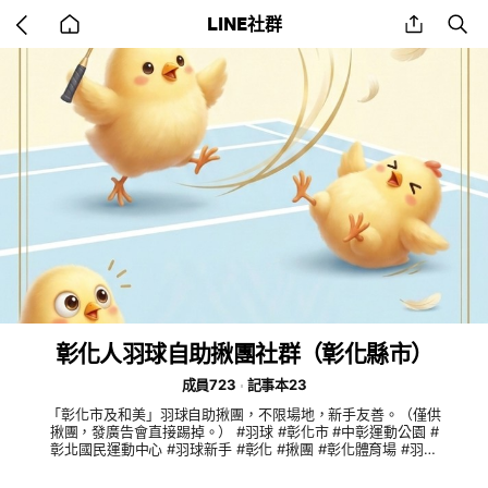
Go
share
se
LINE社群
back
to
home
彰化人羽球自助揪團社群（彰化縣市）
成員723
記事本23
「彰化市及和美」羽球自助揪團，不限場地，新手友善。（僅供
揪團，發廣告會直接踢掉。） #羽球 #彰化市 #中彰運動公園 #
彰北國民運動中心 #羽球新手 #彰化 #揪團 #彰化體育場 #羽毛
球 #峰奇 #星光羽球館 #茂羽