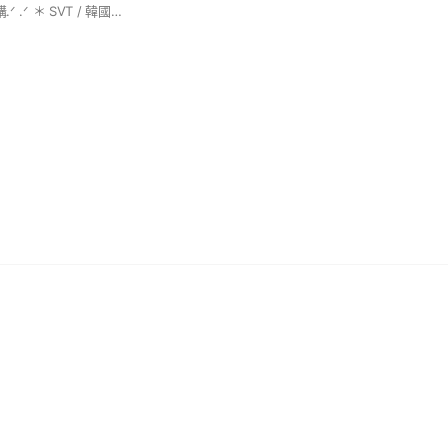
韓國⋆ 日本⋆ 中國代購.ᐟ .ᐟ ＊ SVT / 韓國週邊 /其他韓國團體 🇰🇷 政府合法設立登記 & 開立發票🧾