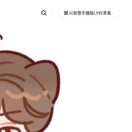
Search
以智慧手機版LINE查看
OpenChats
Open
or
search
messages
area