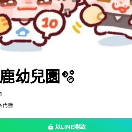
鹿幼兒園🫧
1
佛系代購
以LINE開啟