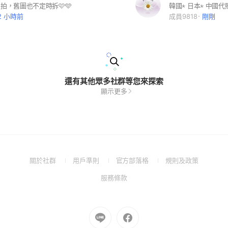
飯拍，舊圖也不定時拆🩷🩵
2 小時前
成員9818
剛剛
還有其他眾多社群等您來探索
顯示更多
(Open
(Open
(Open
(Open
關於社群
用戶準則
官方部落格
規則及政策
in
in
in
in
(Open
服務條款
a
a
a
a
in
new
new
new
new
a
window)
window)
window)
window)
new
Go
Go
window)
to
to