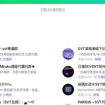
下載LINE應用程式
op✨svt專屬群
SVT演唱會線下
歡迎大家可以快樂追星快樂生活 主要代購seventeen周邊/seventeen同款/韓國可愛小物 📌其他許願也可以詢問 📌其他weverse shop 也歡迎詢問❤️
25 分鐘前
成員10445
剛剛
🐾Miruku連線代購社群🍀
日場SEVENTEEN 
入群暱稱請用IG帳號，不是IG帳號不會通過喔！
成員8439
12 分鐘
🐰🐶🦦
拆拆Seventeen飯拍圖 主拆尹淨漢、金珉奎、李燦 所有成員都可拆拆 #seventeen #淨漢 #珉奎 #李燦
#seventeen #棉
13 小時前
成員3379
剛剛
拍（SVT全員）˖ ◛⁺⑅♡
PARIDIS ⋆ SVT