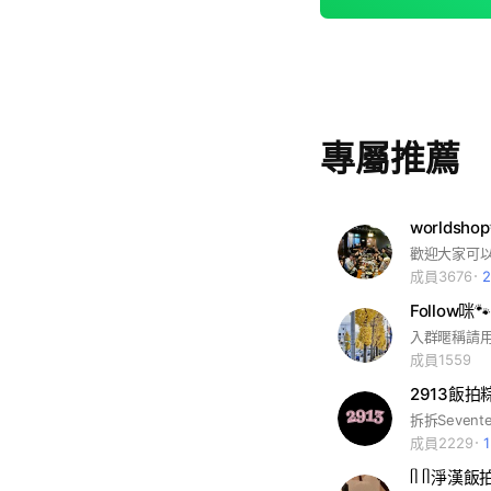
專屬推薦
worldsh
成員3676
Follow咪
成員1559
2913飯拍粽
成員2229
ᥥ ᥥ淨漢飯