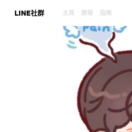
LINE社群
主頁
搜尋
指南