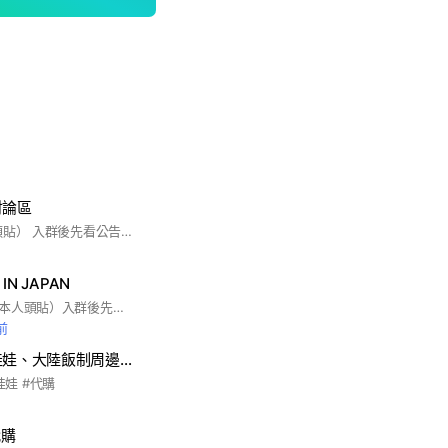
討論區
（勿使用本名/本人頭貼） 入群後先看公告 發問前先做功課 勿一進群就伸手牌 再麻煩配合🫡
IN JAPAN
（名稱勿使用本名或本人頭貼）入群後先看公告&記事本 請先作好功課再發問 感謝配合🫡
前
搞偶女孩🌸SVT娃娃、大陸飯制周邊代購
花娃娃 #代購
代購