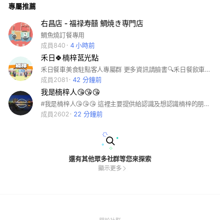
專屬推薦
多元支付 #全球網卡 #即買即用 #團購 #公司行號 #職工福委 #
員工聚餐 #自助餐 #福利
右昌店 - 福禄寿囍 鯛焼き専門店
鯛魚燒訂餐專用
成員840
4 小時前
禾日🍀楠梓莒光點
禾日餐車美食駐點客人專屬群 更多資訊請臉書🔍禾日餐飲車隊聯盟 #禾日餐飲車隊聯盟
成員2081
42 分鐘前
我是楠梓人😘😘😘
#我是楠梓人😘😘😘 這裡主要提供給認識及想認識楠梓的朋友一個交流的平台，讓每位店家與朋友們可以在此園地相互交流與認識，有好康的美食報報、楠梓在地店家，好玩的景點地方或一些二手商品等，或社區大小事！都可在此分享給大家 我們的版規如下: 賣東西前請詳讀頂文、版規 （都說看過版規、頂文還違規還問？） 1.本社團可提供廣告及買賣平台，不負擔任何責任與管理義務 2.買賣皆有風險，請自行保障自身權益 3.各個管理員都是義務幫忙跟任何人都無利益關係也無支領薪水、請勿隨意打擾、騷擾、漫罵各個管理員 將會主動移除以下幾種發文 1違反網路交易的物品(請自行搜尋或是觀看檔案文件) 2.發文賣東西，無標價 (每樣東西都註明價錢，想贈送或交換也請註明) 3.沒有將東西(照片)集中放在同一本記事本相簿裡或是重複發文 4.發文抬頭ㄧ率以［ ］（ ）如［分享］、（詢問）、［廣告］（求助）...的方式發文，如未標示ㄧ率刪文。 5.預購團購文 (和本社團用意背道而馳，請尋找專門預購團購社團發文。) 6.純粹拉人的『廣告文』 7.直銷商 (EX.賀寶芙.如新.美安.安麗...等) 8.網路職業賣家 (EX.批貨者.代購.預購...等) 9.全新品 (如果是自己買來後發現用不到想賣掉跟批了一堆貨想賣，這2種全新的意義一定是有差別的， 請自行在描述說明清楚！) 10.為了方便大家看買賣的發文，將會主動刪除此種類型的貼文 (EX.抱怨文.感謝文....等) 11.交易完成的文 (如果可以請自刪，賣家自己刪自己的文比較快啊...) 12.一堆人檢舉的文 (有檢舉就是有問題，請自己重新整理文字或圖片後再來發文) 13.非物品買賣徵求.贈送文 (EX.文章分享.廣告分享.非買賣文圖片分享...等) 14.照片超過5張者請使用記事本編輯開立相簿 發文踴躍外加大家都想把自己的文手動置頂，導致大家常常看不到自己的發文，請不要一直認為是管理員們沒有審核。 找貸款 找讚友 網路交友 公關小姐 廣告文...等，請不要來本社團打擾！ 請大家看到違規或不適當的發文就勇敢檢舉吧!!! 東西已經賣出去請自行刪完~~~ 收購者請找到商品後也自行刪文，沒有刪文者只保留24小時~ 最後~如果管理員有讓大家覺得不開心的地方， 請多多包涵和體諒~~~ 那些不符合的文章不是故意略過 大家貼文太過 廣結善緣 互助交流
成員2602
22 分鐘前
還有其他眾多社群等您來探索
顯示更多