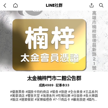
Go
share
se
LINE社群
back
to
home
太金楠梓門市二館公告群
成員4989
記事本33
#優惠票券 #國旅卡特約商店 #餐券 #旅遊 #全台美食 #王品系列
#萬豪酒店 #饗食天堂 #海港系列 #吃喝玩樂 #住宿券 #各大樂園
#飯店 #連鎖餐飲 #家樂福禮券 #7-11商品卡 #離島旅遊 #國內旅
遊 #機票 #船票 #小琉球 #團媽合作 #親子同樂 #電子券 #實體
通路 #代訂房 #船票 #自由行 #客製化旅遊 #簽證 #KOL合作 #