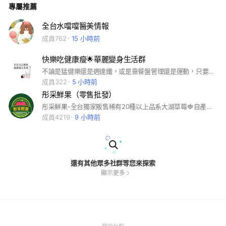
專屬推薦
全台水噹噹醫美情報
成員762
15 小時前
快樂吃健康瘦🌟華麗變身生活群
不論是猛健樂還是週達纖，或是靠餐盤管理還是運動，只要你正在華麗變身，我們一起來互相鼓勵、交互分享、彼此陪伴❤️
成員322
5 小時前
彤采鮮果（零售批發）
彤采鮮果-全台獨家販售稀有20種以上品系大湖草莓🍓自產自銷，批發零售，讓您吃的安心。紐西蘭澳洲櫻桃🍒，台產季節水果。 精緻水果禮盒。 水果基本保固服務，大桃園🈵500元免運費。外縣市黑貓冷藏運費150元
成員4219
9 小時前
還有其他眾多社群等您來探索
顯示更多