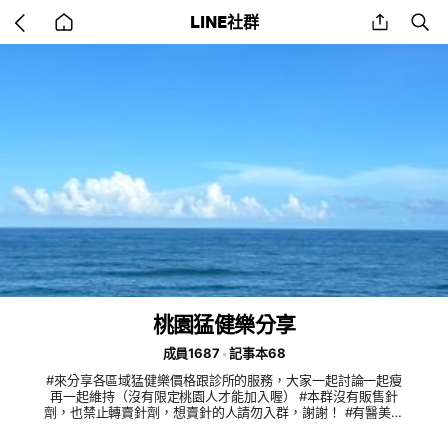
Go
share
se
LINE社群
back
to
home
桃園猛健樂分享
成員1687
記事本68
#來分享各區域猛健樂價格跟診所的服務，大家一起討論一起瘦
再一起維持（沒有限定桃園人才能加入喔） #本群沒有販售針
劑，也禁止轉賣針劑，想賣針的人請勿入群，謝謝！ #有醫美聊
天室，歡迎進去聊醫美效果分享。