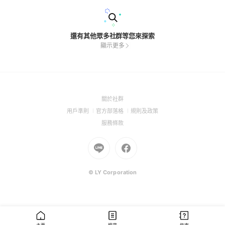
還有其他眾多社群等您來探索
顯示更多
(Open
關於社群
in
(Open
(Open
(Open
用戶準則
官方部落格
規則及政策
a
in
in
in
(Open
服務條款
new
a
a
a
in
window)
new
Go
new
Go
new
a
window)
to
window)
to
window)
new
Line
Facebook
window)
(Open
(Open
© LY Corporation
in
in
a
a
new
new
window)
window)