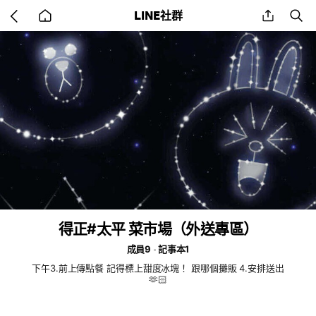
Go
share
se
LINE社群
back
to
home
得正#太平 菜市場（外送專區）
成員9
記事本1
下午3.前上傳點餐 記得標上甜度冰塊！ 跟哪個攤販 4.安排送出
🫶🏻