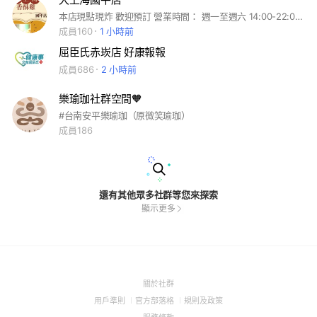
本店現點現炸 歡迎預訂 營業時間： 週一至週六 14:00-22:00 週日 14:00-21:30
成員160
1 小時前
屈臣氏赤崁店 好康報報
成員686
2 小時前
樂瑜珈社群空間🧡
#台南安平樂瑜珈（原微笑瑜珈）
成員186
還有其他眾多社群等您來探索
顯示更多
(Open
關於社群
in
(Open
(Open
(Open
用戶準則
官方部落格
規則及政策
a
in
in
in