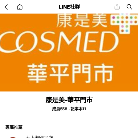
Go
share
se
LINE社群
back
to
home
康是美-華平門市
成員558
記事本11
專屬推薦
大上海國平店