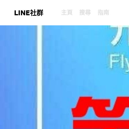
LINE社群
主頁
搜尋
指南