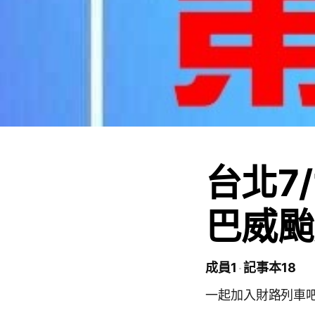
台北7/
巴威颱
成員1
記事本18
一起加入財路列車吧