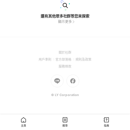
還有其他眾多社群等您來探索
顯示更多
(Open
關於社群
in
(Open
(Open
(Open
用戶準則
官方部落格
規則及政策
a
in
in
in
(Open
服務條款
new
a
a
a
in
window)
new
Go
new
Go
new
a
window)
to
window)
to
window)
new
Line
Facebook
window)
(Open
(Open
© LY Corporation
in
in
a
a
new
new
window)
window)
主頁
搜尋
指南