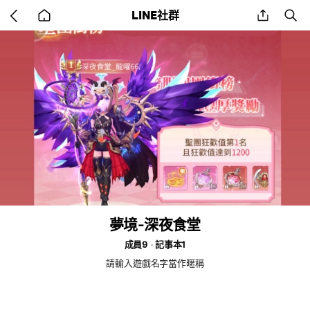
Go
share
se
LINE社群
back
to
home
夢境-深夜食堂
成員9
記事本1
請輸入遊戲名字當作暱稱