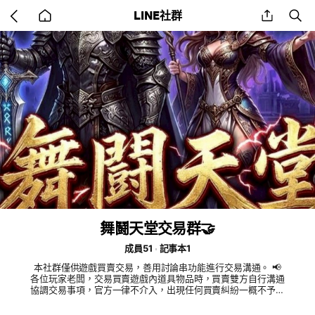
Go
share
se
LINE社群
back
to
home
舞鬪天堂交易群🤝
成員51
記事本1
本社群僅供遊戲買賣交易，善用討論串功能進行交易溝通。 📢
各位玩家老闆，交易買賣遊戲內道具物品時，買賣雙方自行溝通
協調交易事項，官方一律不介入，出現任何買賣糾紛一概不予處
理！ ⚠️官方僅此一社群一帳號，其他仿冒帳號均可無視，請小
心防範詐騙。 社群裡出現張貼奇怪連結，直接無視並通知客服