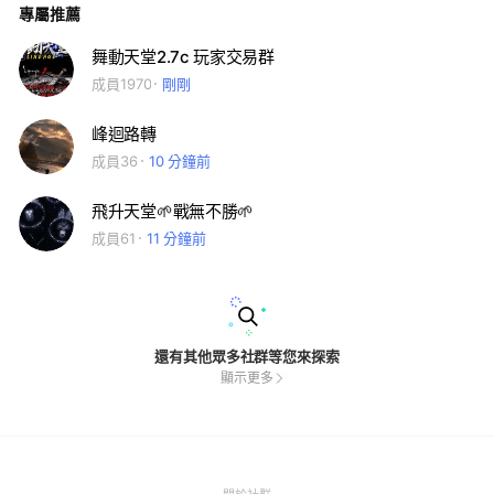
專屬推薦
將詐騙或廣告號踢出社群！！ ⚠️謾罵吵架/無謂的言語/帶風向抹
黑攻擊/不實買賣..等，小編將視狀況情節輕重，給予警告或踢出
社群！ #舞鬪交易群 #舞鬪天堂 #即刻下載
舞動天堂2.7c 玩家交易群
成員1970
剛剛
峰迴路轉
成員36
10 分鐘前
飛升天堂🌱戰無不勝🌱
成員61
11 分鐘前
還有其他眾多社群等您來探索
顯示更多