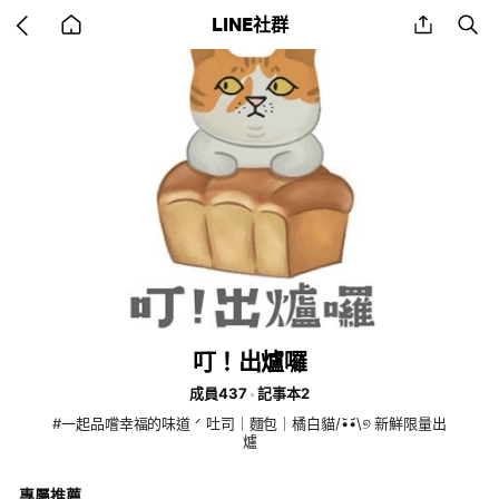
Go
share
se
LINE社群
back
to
home
叮！出爐囉
成員437
記事本2
#一起品嚐幸福的味道 ᐟ‪‪ 吐司｜麵包｜橘白貓/•᷅‎•᷄\୭ 新鮮限量出
爐
專屬推薦