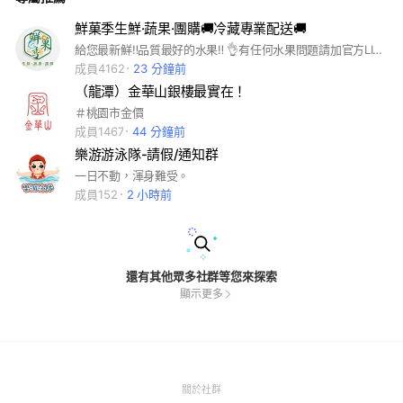
鮮菓季生鮮·蔬果·團購🚚冷藏專業配送🚚
給您最新鮮‼️品質最好的水果‼️ 👌有任何水果問題請加官方LINE帳號
成員4162
23 分鐘前
（龍潭）金華山銀樓最實在！
＃桃園市金價
成員1467
44 分鐘前
樂游游泳隊-請假/通知群
一日不動，渾身難受。
成員152
2 小時前
還有其他眾多社群等您來探索
顯示更多
(Open
關於社群