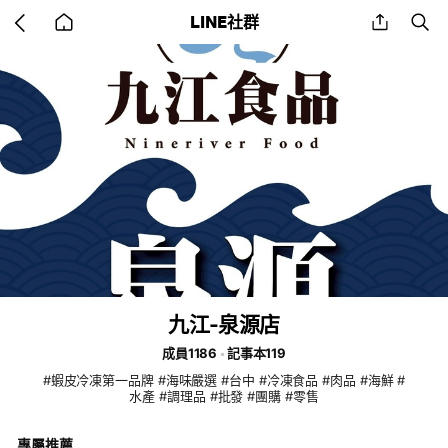
Go
share
se
LINE社群
back
to
home
九江-泉源店
成員1186
記事本119
#蝦皮冷凍第一品牌 #海味嚴選 #台中 #冷凍食品 #肉品 #海鮮 #
水產 #調理品 #批發 #團購 #零售
專屬推薦