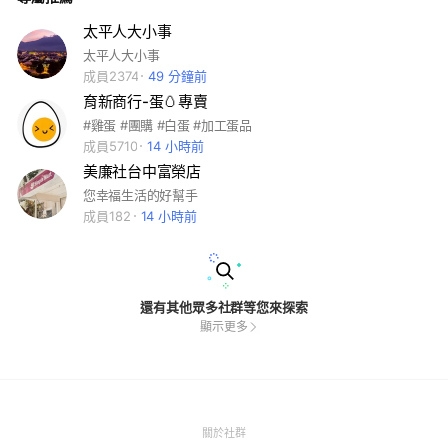
太平人大小事
太平人大小事
成員2374
49 分鐘前
育新商行-蛋🥚專賣
#雞蛋 #團購 #白蛋 #加工蛋品
成員5710
14 小時前
美廉社台中富榮店
您幸福生活的好幫手
成員182
14 小時前
還有其他眾多社群等您來探索
顯示更多
(Open
關於社群