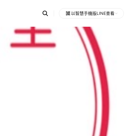
Search
以智慧手機版LINE查看
OpenChats
Open
or
search
messages
area