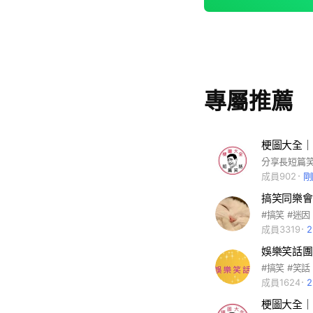
專屬推薦
梗圖大全｜
成員902
剛
搞笑同樂會
#搞笑 #迷因
成員3319
娛樂笑話團
#搞笑 #笑話
成員1624
梗圖大全｜