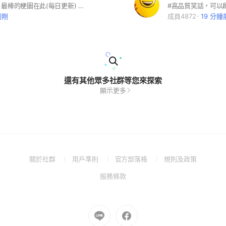
最新、最好、最棒的梗圖在此(每日更新) 。分享及討論梗圖交流！ 輕鬆歡樂一下！
剛剛
成員4872
19 分鐘
還有其他眾多社群等您來探索
顯示更多
(Open
(Open
(Open
(Open
關於社群
用戶準則
官方部落格
規則及政策
in
in
in
in
(Open
服務條款
a
a
a
a
in
new
new
new
new
a
window)
window)
window)
window)
new
Go
Go
window)
to
to