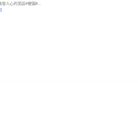
#高品質笑話，可以啟發人心的笑話#梗圖#開心影片！希望社會能更正能量！每天開開心心，拒絕政治宗教及不良黃色訊息或圖片 #有時間笑話天使會總結笑話帶來的啟發！
前