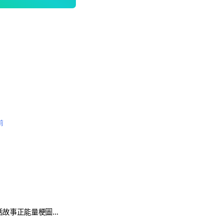
前
片
笑 好笑🤭真好笑話故事正能量梗圖影片