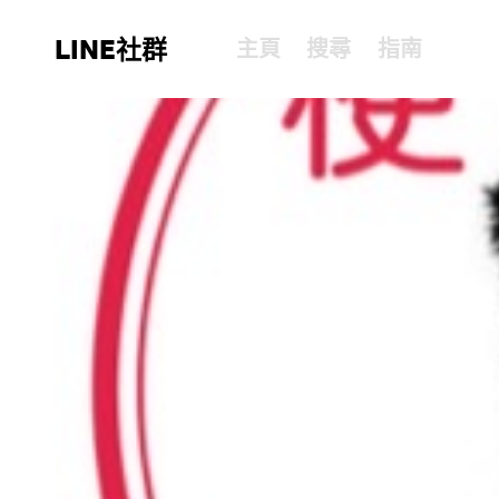
LINE社群
主頁
搜尋
指南