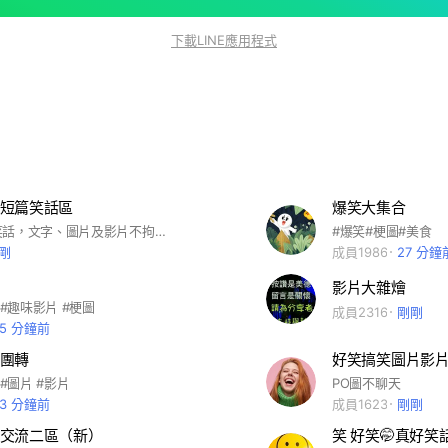
下載LINE應用程式
短篇笑話區
爆笑大集合
分享長短篇笑話，文字、圖片及影片不拘。#笑話
#爆笑#梗圖#美食
剛
成員1986
27 分鐘
影片大雜燴
 #趣味影片 #梗圖
成員2316
剛剛
25 分鐘前
團轉
好笑搞笑圖片影
 #圖片 #影片
PO圖不聊天
23 分鐘前
成員1623
剛剛
交流二區（新）