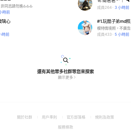
🚀 簡爸爸²‧⁰｜ 🔫 
同志請勿進♨️♨️♨️
成員264
3 小時前
 小時前
玻璃心
#1.玩酷子弟md
 小時前
成員433
5 小時前
還有其他眾多社群等您來探索
顯示更多
(Open
(Open
(Open
(Open
關於社群
用戶準則
官方部落格
規則及政策
in
in
in
in
(Open
服務條款
a
a
a
a