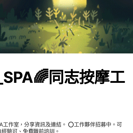
_SPA🌈同志按摩工
SPA工作室，分享資訊及連結。 ⭕️工作夥伴招募中。可
無經驗可、免費職前培訓。