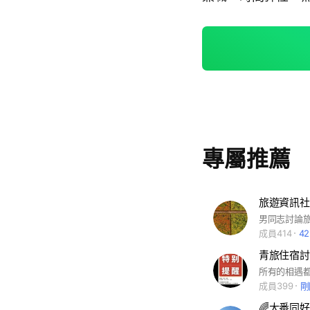
專屬推薦
旅遊資訊社
男同志討論
成員414
4
青旅住宿討
成員399
剛
🌈大番同好♨