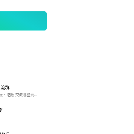
交流群
✅可以在這裡約出去玩、吃飯 交流哪些高品質的賣家… 交流嘉義各種大大小小活動 🚫約ㄆ、出去做一些怪怪的事
室