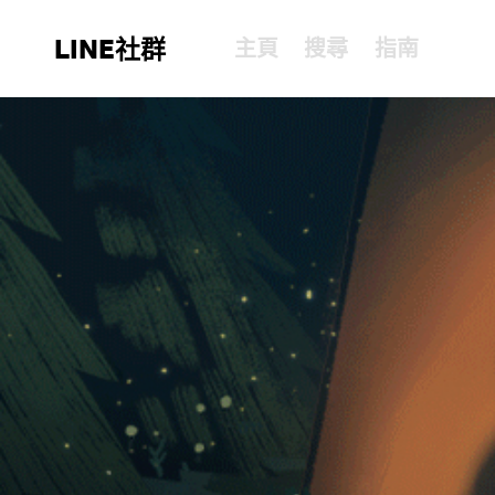
LINE社群
主頁
搜尋
指南