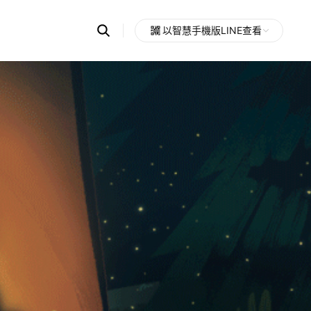
Search
以智慧手機版LINE查看
OpenChats
Open
or
search
messages
area