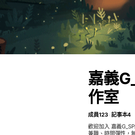
嘉義G
作室
成員123
記事本4
歡迎加入 嘉義G_
兼職、時間彈性，