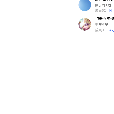
這是同志群，非
成員52
14
狗殺五隊-
💛❤️💛❤️
成員31
14