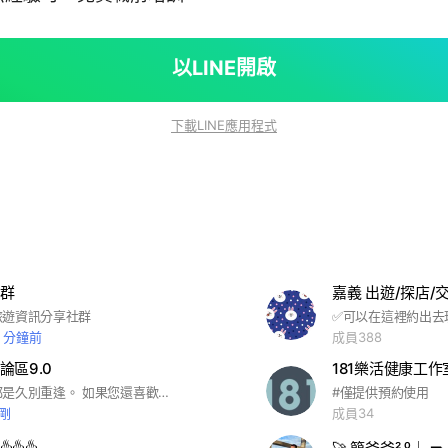
以LINE開啟
下載LINE應用程式
群
嘉義 出遊/探店/
旅遊資訊分享社群
2 分鐘前
成員388
論區9.0
181樂活健康工作
所有的相遇都是久別重逢。 如果您還喜歡這裡，歡迎您的加入！
#僅提供預約使用
剛
成員34
️♨️♨️