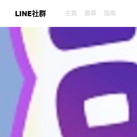
LINE社群
主頁
搜尋
指南