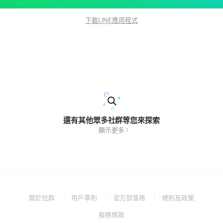
下載LINE應用程式
還有其他眾多社群等您來探索
顯示更多
(Open
(Open
(Open
(Open
關於社群
用戶準則
官方部落格
規則及政策
in
in
in
in
(Open
服務條款
a
a
a
a