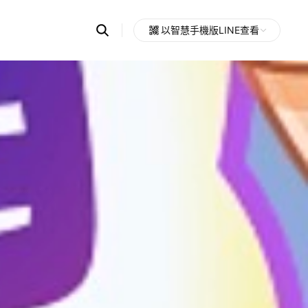
Search
以智慧手機版LINE查看
OpenChats
Open
or
search
messages
area