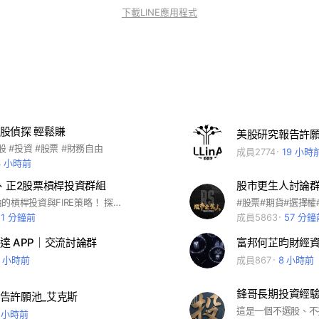
下載LINE應用程式
股偵探 輕鬆賺
股 #投資 #股票 #財務自由
成員2774
19 小時
3 小時前
二、正2股票槓桿投資群組
股市更生人討論
實現財務自由的槓桿投資與FIRE策略！ 探索正二槓桿投資心法，掌握FIRE（提早退休） #投資 #理財 #正2 #00631L #00675L #00685L #00663L #FIRE #USD #TQQQ Google搜尋🔍 懶人包槓桿投資 因詐騙申請帳號眾多，入群問題嚴格請認真填寫，審核失敗會直接放著不管，真人可加Line告知申請人名稱+提出是真人的證明，有機會可加入～ Line ID:@656cbcsp （要加@） 申請完再密我，沒申請密個鬼喔～
21 分鐘前
成員5863
57 分鐘
達 APP｜交流討論群
富邦何芷昀財經
2 小時前
成員867
8 小時前
鋒哥長期投資經
告許願池_艾克斯
 小時前