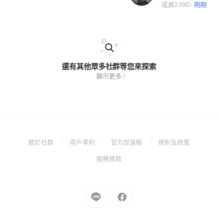
成員2390
剛剛
還有其他眾多社群等您來探索
顯示更多
(Open
(Open
(Open
(Open
關於社群
用戶準則
官方部落格
規則及政策
in
in
in
in
(Open
服務條款
a
a
a
a
in
new
new
new
new
a
window)
window)
window)
window)
new
Go
Go
window)
to
to
Line
Facebook