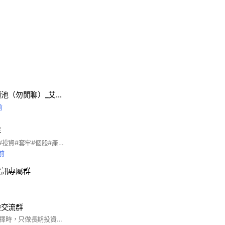
美股研究報告許願池（勿閒聊）_艾克斯
前
群
#股票#期貨#選擇權#投資#套牢#個股#產業#抄底
前
資訊專屬群
驗交流群
這是一個不選股、不擇時，只做長期投資的投資社群。