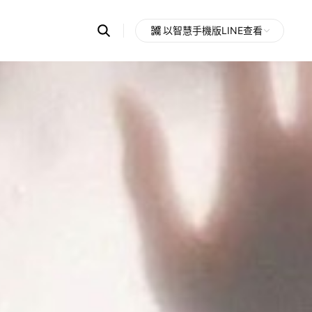
Search
以智慧手機版LINE查看
OpenChats
Open
or
search
messages
area