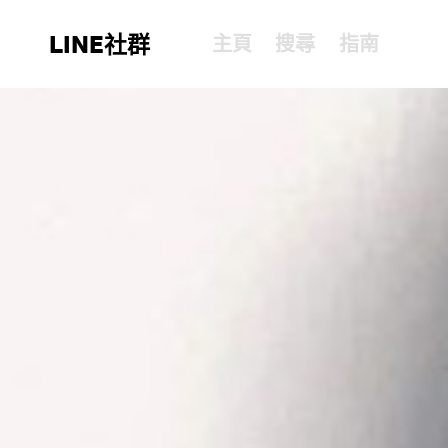
LINE社群
主頁
搜尋
指南