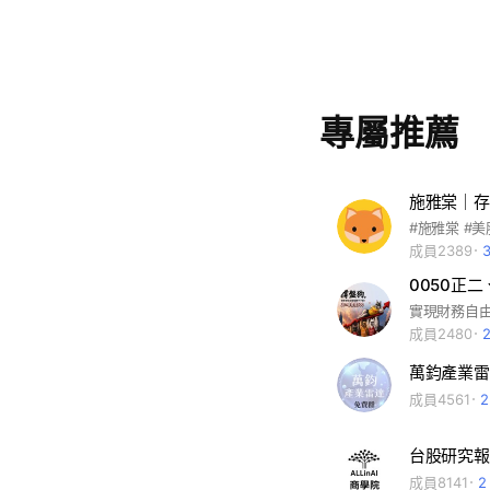
專屬推薦
施雅棠｜存
#施雅棠 #美
成員2389
0050正
成員2480
萬鈞產業雷
成員4561
台股研究報
成員8141
2