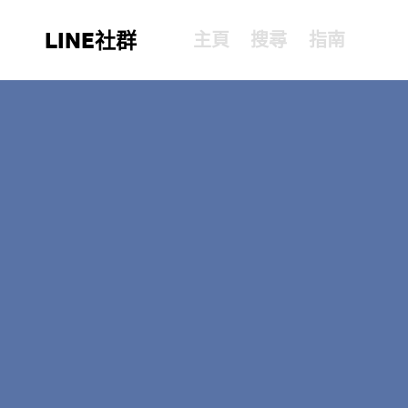
LINE社群
主頁
搜尋
指南