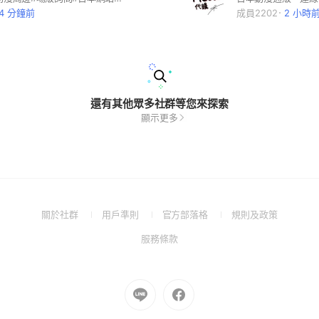
44 分鐘前
成員2202
2 小時
還有其他眾多社群等您來探索
顯示更多
(Open
(Open
(Open
(Open
關於社群
用戶準則
官方部落格
規則及政策
in
in
in
in
(Open
服務條款
a
a
a
a
in
new
new
new
new
a
window)
window)
window)
window)
new
Go
Go
window)
to
to
Line
Facebook