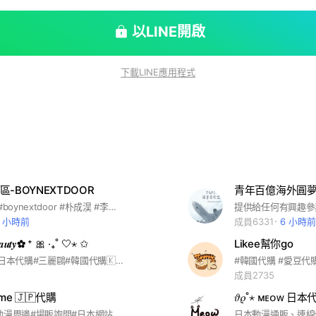
以LINE開啟
下載LINE應用程式
-BOYNEXTDOOR
青年百億海外圓夢
#門童 #豌豆#boynextdoor #朴成淏 #李常赫 #明宰鉉 #漢東旼 #金桐儇 #金雲鶴
2 小時前
成員6331
6 小時前
𝑩𝒆𝒂𝒖𝒕𝒚✿ ⁺ 🎀 ‧₊˚ 🤍⋆ ✩
Likee幫你go
#專櫃彩妝 #日本代購#三麗鷗#韓國代購🇰🇷
#韓國代購 #愛豆代
成員2735
ime 🇯🇵代購
𝜗𝜚˚⋆ ᴍᴇᴏᴡ 日
#日本商品#動漫周邊#場販詢問#日本網站代買 週末國定假日休息不出貨