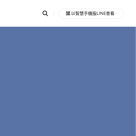
Search
以智慧手機版LINE查看
OpenChats
Open
or
search
messages
area