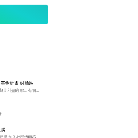
基金計畫 討論區
提供給任何有興趣參與此計畫的青年 有個能夠發問&提供意見之平台
購
本代購
日本動漫通販、連線代購 加入社群請回答問題 #代購 #日本動漫代購 #日本動漫 #動漫周邊