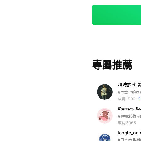
專屬推薦
嘎波的代購區
成員1590
𝑲𝒐𝒊𝒎𝒊𝒂𝒐 
成員3066
loogle_an