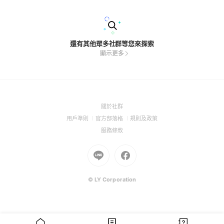
何廣告宣傳 🚫 禁止色情、18+內容 🚫 禁止惡意引戰與攻擊他人
𓆩♡𓆪 希望大家都能舒服自在地聊天 一起追星、一起尖叫、一起
幸福 💿 #𝙆-𝙋𝙊𝙋｜💭 #𝘾𝙝𝙖𝙩｜📸 #𝙋𝙝𝙤𝙩𝙤 𝙎𝙝
還有其他眾多社群等您來探索
顯示更多
(Open
關於社群
in
(Open
(Open
(Open
用戶準則
官方部落格
規則及政策
a
in
in
in
(Open
服務條款
new
a
a
a
in
window)
new
Go
new
Go
new
a
window)
to
window)
to
window)
new
Line
Facebook
window)
(Open
(Open
© LY Corporation
in
in
a
a
new
new
window)
window)