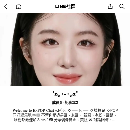
Go
share
se
LINE社群
back
to
home
˚ʚ｡･-･｡ɞ˚
成員5
記事本2
𝐖𝐞𝐥𝐜𝐨𝐦𝐞 𝐭𝐨 𝐊-𝐏𝐎𝐏 𝐂𝐡𝐚𝐭 ⋆౨ৎ˚⟡˖ ♡ ── ୨ৎ ── ♡ 這裡是 K-POP
同好聚集地 🫶🏻 不管你是追男團、女團、 新粉、老粉、團飯、
唯粉都歡迎加入 ୨୧₊˚ 📷 分享偶像神圖、美照 🎤 討論回歸、打
歌、演唱會 💌 聊聊偶像日常與最新消息 🎬 分享影片、舞台、綜
藝 🤍 認識更多 K-POP 同好 🚫 禁止賣卡／交易行為 🚫 禁止任