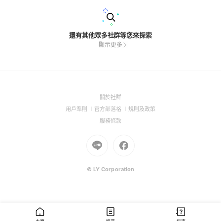
還有其他眾多社群等您來探索
顯示更多
(Open
關於社群
in
(Open
(Open
(Open
用戶準則
官方部落格
規則及政策
a
in
in
in
(Open
服務條款
new
a
a
a
in
window)
new
Go
new
Go
new
a
window)
to
window)
to
window)
new
Line
Facebook
window)
(Open
(Open
© LY Corporation
in
in
a
a
new
new
window)
window)