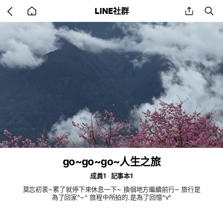
Go
share
se
LINE社群
back
to
home
go~go~go~人生之旅
成員1
記事本1
莫忘初衷~累了就停下來休息一下~ 換個地方繼續前行~ 旅行是
為了回家^~^ 旅程中所拍的.是為了回憶^v^