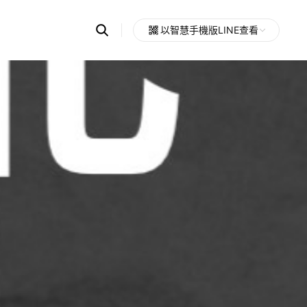
Search
以智慧手機版LINE查看
OpenChats
Open
or
search
messages
area