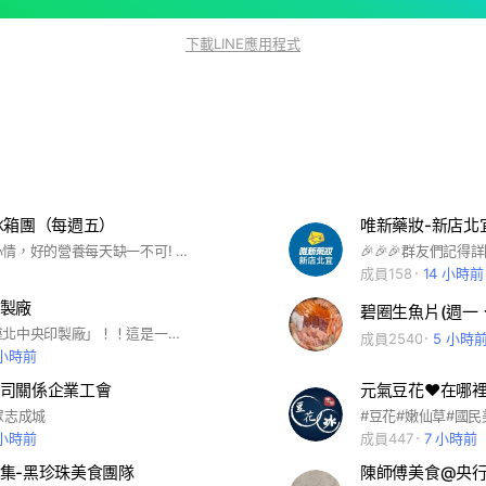
下載LINE應用程式
冰箱團（每週五）
唯新藥妝-新店北
好天氣，好心情，好的營養每天缺一不可! 藍天白雲藍白貨櫃屋通通幫你搞定！ 期待您的光臨!
成員158
14 小時前
製廠
碧圈生魚片(週一
歡迎來到「靠北中央印製廠」！！這是一個專為職員、員工打造的社群，旨在提供一個安全、開放的空間，讓你盡情吐露職場中的種種抱怨與困擾。 我們明白，每個人都有遇到不公平、壓力和挑戰的時候。這裡，你可以分享你單位上工作經驗、職場壓力或任何的不公，與其他成員們交流互動，找到共鳴與支持。 在這裡，你可以： 🗣️ 抱怨的自由：這裡不用壓抑，你可以盡情表達你的職場抱怨，找到共鳴的聲音。 🤝 互助與支持：我們是一個彼此支持的社群，你可以尋求建議、分享心得，或是得到他人的鼓勵。 💡 解決方案分享：除了抱怨，我們鼓勵成員共同分享解決問題的方法和心得，一起學習和成長。 🔒 匿名保密：我們重視成員的隱私，請以匿名身份（切忌以他人名號或相似諧音加入）參與討論，讓你更自由地表達意見。 無論你是職員、員工或是管理階層，無論你面臨的問題是什麼，這裡都歡迎你的加入。在這裡，你能找到理解、共鳴和支持，一同走過職場的起伏和挑戰。 快按下加入吧！！與我們一起尋找職場中的共鳴與解答！！ 嚴禁政治、黨派話題討論、詐騙及廣告訊息介入。 ⊕違反者一律踢出⊕ #中央印製廠#職員#員工#工作#抱怨#閒聊#發洩情緒#吐苦水#心情抒發#
成員2540
5 小時
 小時前
司關係企業工會
元氣豆花❤️在哪
眾志成城
#豆花#嫩仙草#國民
 小時前
成員447
7 小時前
集-黑珍珠美食團隊
陳師傅美食@央