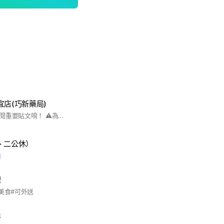
宜店(巧新藥局)
🎉🎉🎉群友們記得詳閱重要貼文唷！ ⚠️為避免打擾大家可點選"關閉提醒"唷！ 歡迎加入「唯新藥妝-新店北宜店」群組，本群組會不定時po出唯新藥妝好康優惠訊息，以利您隨時掌握門市最新活動與促銷資訊。 #唯新藥妝 #新店北宜店 #巧新藥局 #會員好康報報 #優惠好康 #限時特價 #貼身小編即時協助 #婦嬰用品 #嬰童用品 #奶粉 #尿布 #營養保健
、二公休）
前
裡
美食#可外送
行