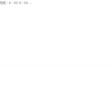
#每日下午小賣菜色 時間：4：30-6：00 本社群僅提供當日下午菜色，請現場購買，不接受預訂。 可使用央行兌換券。 請勿傳其他不相關之訊息。