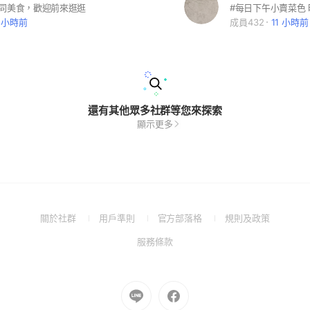
不同美食，歡迎前來逛逛
 小時前
成員432
11 小時前
還有其他眾多社群等您來探索
顯示更多
(Open
(Open
(Open
(Open
關於社群
用戶準則
官方部落格
規則及政策
in
in
in
in
(Open
服務條款
a
a
a
a
in
new
new
new
new
a
window)
window)
window)
window)
new
Go
Go
window)
to
to