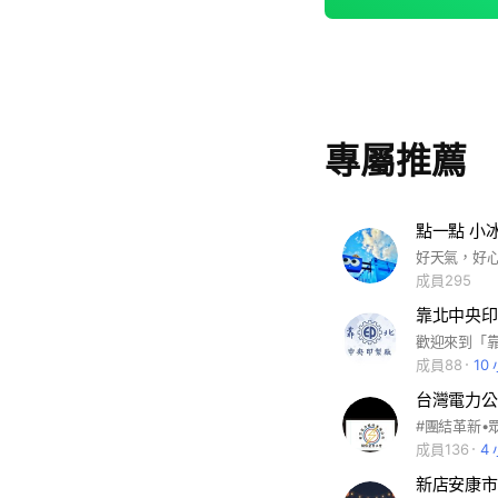
專屬推薦
點一點 小
成員295
靠北中央印
成員88
10
台灣電力公
#團結革新•
成員136
4
新店安康市