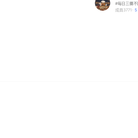
#每日三攤
成員3771
5