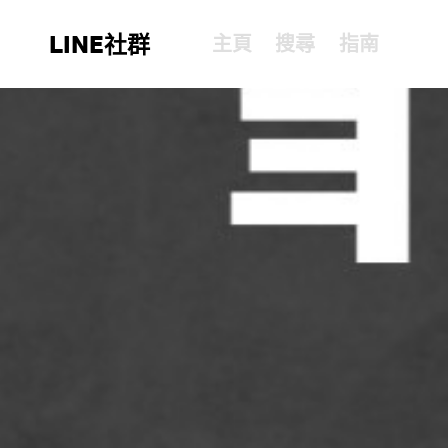
LINE社群
主頁
搜尋
指南