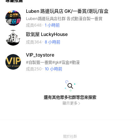
專屬推薦
Luben 路邊玩具店 GK/一番賞/潮玩/盲盒
Luben路邊玩具店社群 各式動漫自製一番賞
成員648
1 小時前
歐氣屋 LuckyHouse
成員364
8 小時前
VIP_toystore
#自製籤一番賞#gk#盲盒#動漫
成員250
10 小時前
還有其他眾多社群等您來探索
顯示更多
(Open
關於社群