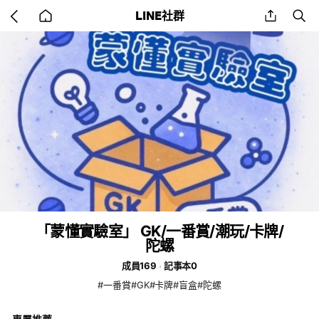
Go
share
se
LINE社群
back
to
home
「蒙懂實驗室」 GK/一番賞/潮玩/卡牌/
陀螺
成員169
記事本0
#一番賞#GK#卡牌#盲盒#陀螺