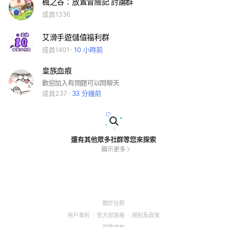
楓之谷：放置冒險記 討論群
成員1336
艾滑手遊儲值福利群
成員1401
10 小時前
皇族血痕
歡迎加入有問題可以問聊天
成員237
33 分鐘前
還有其他眾多社群等您來探索
顯示更多
(Open
關於社群
in
(Open
(Open
(Open
用戶準則
官方部落格
規則及政策
a
in
in
in