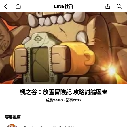
Go
share
se
LINE社群
back
to
home
楓之谷：放置冒險記 攻略討論區🍁
成員2480
記事本67
專屬推薦