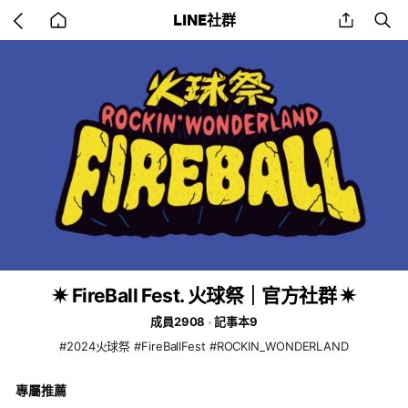
Go
share
se
LINE社群
back
to
home
✷ FireBall Fest. 火球祭｜官方社群 ✷
成員2908
記事本9
#2024火球祭 #FireBallFest #ROCKIN_WONDERLAND
專屬推薦