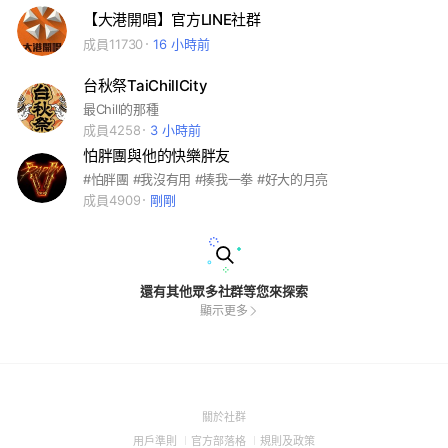
【大港開唱】官方LINE社群
成員11730
16 小時前
台秋祭TaiChillCity
最Chill的那種
成員4258
3 小時前
怕胖團與他的快樂胖友
#怕胖團 #我沒有用 #揍我一拳 #好大的月亮
成員4909
剛剛
還有其他眾多社群等您來探索
顯示更多
(Open
關於社群
in
(Open
(Open
(Open
用戶準則
官方部落格
規則及政策