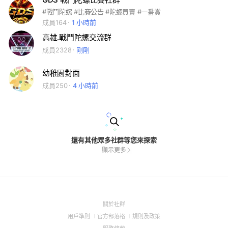
#戰鬥陀螺 #比賽公告 #陀螺買賣 #一番賞
成員164
1 小時前
高雄.戰鬥陀螺交流群
成員2328
剛剛
幼稚園對面
成員250
4 小時前
還有其他眾多社群等您來探索
顯示更多
(Open
關於社群
in
(Open
(Open
(Open
用戶準則
官方部落格
規則及政策
a
in
in
in