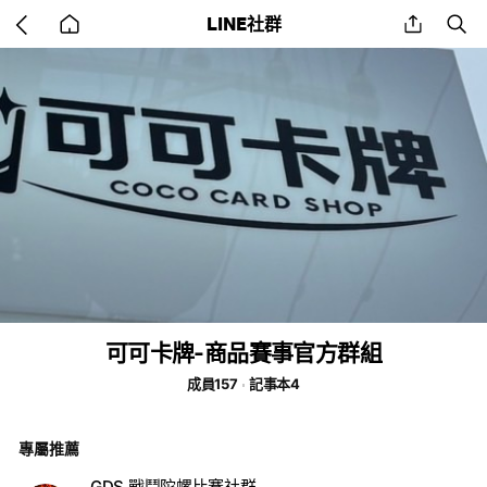
Go
share
se
LINE社群
back
to
home
可可卡牌-商品賽事官方群組
成員157
記事本4
專屬推薦
GDS 戰鬥陀螺比賽社群