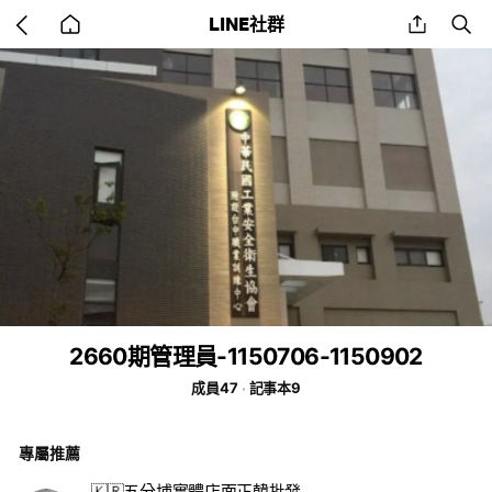
Go
share
se
LINE社群
back
to
home
2660期管理員-1150706-1150902
成員47
記事本9
專屬推薦
🇰🇷五分埔實體店面正韓批發