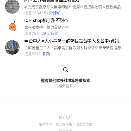
✔️完成首批享有💠無浮印圖片使用💠直接看批價💠新款商品天天上新💠穩定到貨💠提供尺寸文案介紹💠天天上熱賣款♥️歡迎完成首批✏️專人服務line搜尋@opium168 🤍#五分埔批發#正韓#正韓服飾#批發#韓國批發#韓國#韓國女裝#韓國連線#韓國代購#東大門#韓國東大門#東大門代購#韓國東大門實拍#衣服#韓國衣服#衣服搭配#衣服代購#韓國彩妝#韓國保養#韓國精品#韓國代購
成員3654
51 分鐘前
ICH shop柳丁甜不甜🍊
買衣服找柳丁給你最貼心💚
成員753
29 分鐘前
👑台中人×大小事💖一群💖我是台中人＆台中/資訊💖台中市俱樂部夥伴聯盟逢甲北屯西屯南屯大里烏日豐原大甲
主群待審三千人，請申請子群方可入群💙💚💛🧡❤💖或搜尋🔎台中人二群💖❤🧡💛💚💙💜🤎🖤🤎💜💙💚💛🧡❤🧡💛💙💜🤎🖤🤎💜💙💚💛🧡❤台中#美食#工作#人力#٪互助交友聊天💖店家廣告💖優惠特價特賣會💖旅遊景點💖四季百貨💖台中景點💖親子景點💖大甲美食💖東勢林場麗寶樂園💖台中一中商圈豐原夜市太原夜市龍富夜市勝利夜市觀光夜市一中街旱溪夜市逢甲夜市逢甲大學台中高鐵台中火車站＃中區東區南區西區北區北屯南屯西屯＃太平大里霧峰烏日豐原后里石岡東勢和平大雅外埔大安新社潭子神岡沙鹿龍井＃梧棲清水＃高速公路清水休息站台北市新北市萬華萬華人大安中正信義木柵文山內湖南港南港人中山松山大同士林北投新北，。猴神聯邦
成員5517
剛剛
還有其他眾多社群等您來探索
顯示更多
(Open
關於社群
in
(Open
(Open
(Open
用戶準則
官方部落格
規則及政策
a
in
in
in