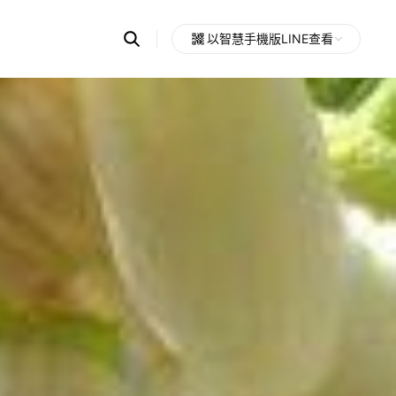
Search
以智慧手機版LINE查看
OpenChats
Open
or
search
messages
area