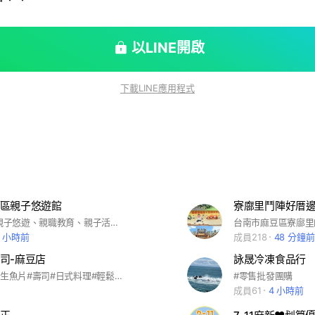
以LINE開啟
下載LINE應用程式
區親子悠遊館
寮廍里鬥陣好厝
#0-未滿7歲親子悠遊、親職教育、親子活動、親子諮詢、二手玩具、幼教童書、社區親子發展、兒童發展篩檢、小團體活動
台南市麻豆區寮廍里
0 小時前
成員218
48 分鐘前
司-麻豆店
詠晟冷凍食品行
#爭鮮#美食#生魚片#壽司#日式料理#輕鬆享受每一天
#零售批發團購
成員61
4 小時前