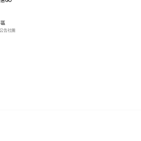
優惠GO
專區
公告社團