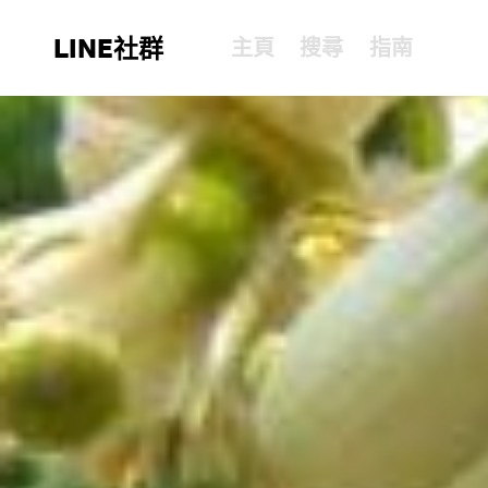
LINE社群
主頁
搜尋
指南