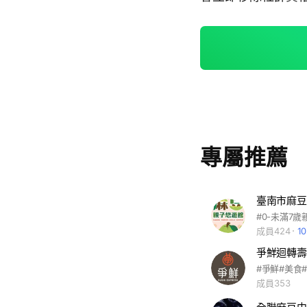
專屬推薦
臺南市麻豆
成員424
1
爭鮮迴轉壽
成員353