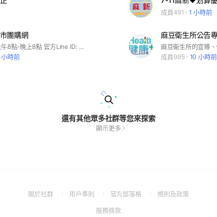
正
7-11麻新♥划算
成員491
1 小時前
市團購網
麻豆衛生所公告
營業時間：上午8點-晚上8點 官方Line ID: @urmadou 販售生鮮蔬果、各地特色農特產品、在地青農商品、伴手好禮、團購美食一站購足🛒
麻豆衛生所的宣導、
1 小時前
成員995
10 小時前
還有其他眾多社群等您來探索
顯示更多
(Open
(Open
(Open
(Open
關於社群
用戶準則
官方部落格
規則及政策
in
in
in
in
(Open
服務條款
a
a
a
a