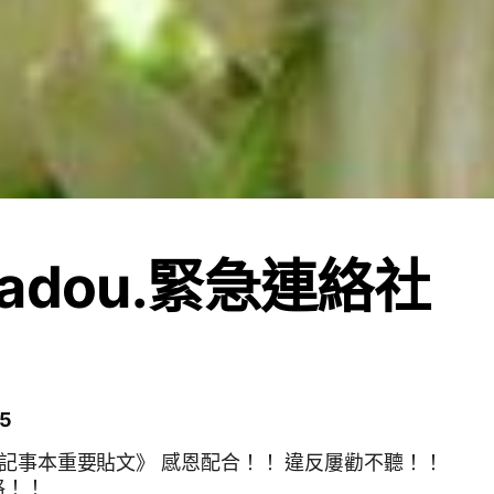
adou.緊急連絡社
5
《記事本重要貼文》 感恩配合！！ 違反屢勸不聽！！
格！！