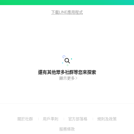
下載LINE應用程式
還有其他眾多社群等您來探索
顯示更多
(Open
(Open
(Open
(Open
關於社群
用戶準則
官方部落格
規則及政策
in
in
in
in
(Open
服務條款
a
a
a
a