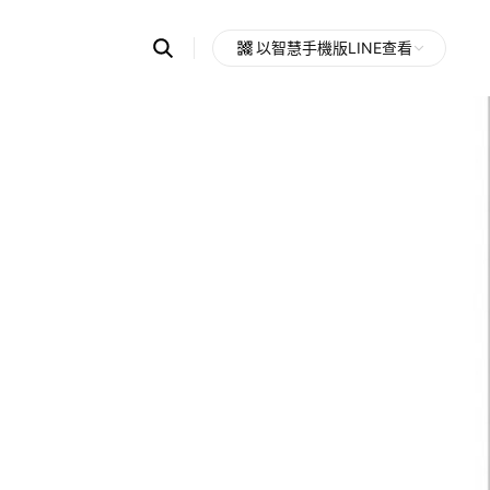
Search
以智慧手機版LINE查看
OpenChats
Open
or
search
messages
area