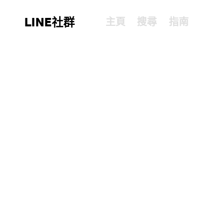
LINE社群
主頁
搜尋
指南