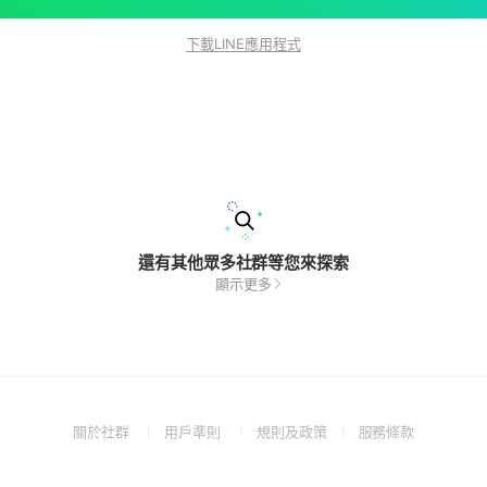
下載LINE應用程式
還有其他眾多社群等您來探索
顯示更多
(Open
(Open
(Open
(Open
關於社群
用戶準則
規則及政策
服務條款
in
in
in
in
a
a
a
a