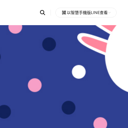
Search
以智慧手機版LINE查看
OpenChats
Open
or
search
messages
area