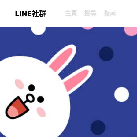
LINE社群
主頁
搜尋
指南