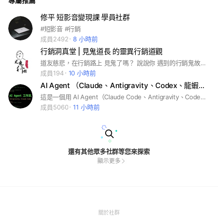
專屬推薦
修平 短影音變現課 學員社群
#短影音 #行銷
成員2492
8 小時前
行銷洞真堂 | 見鬼道長 的靈異行銷道觀
道友慈悲，在行銷路上 見鬼了嗎？ 說說你 遇到的行銷鬼故事吧！
成員194
10 小時前
AI Agent （Claude、Antigravity、Codex、龍蝦）交流群
這是一個用 AI Agent（Claude Code、Antigravity、Codex、龍蝦等）各種用法、新資訊與問題為主的交流群。 討論範圍不限於上述工具，也歡迎包含 NotebookLM、Vibe Coding 等相關主題。 要加入之前，下面幾點可以幫我留意： 1. 這裡不是「資訊產出型」群組：不會有人固定整理或輸出內容；但有時也可能突然展開一場含金量很高的深入討論。 如果你期待的是「一加入就能每天穩定收到實用資訊」，那這個群組可能不太適合你。 2. 允許相關主題的宣傳：如果你寫了一篇文章、開了一場工作坊，只要與「AI Agent 工作流」主題相關，都可以宣傳，同個資訊不要重複張貼即可，請勿張貼主題之外的廣告訊息。
成員5060
11 小時前
還有其他眾多社群等您來探索
顯示更多
(Open
關於社群