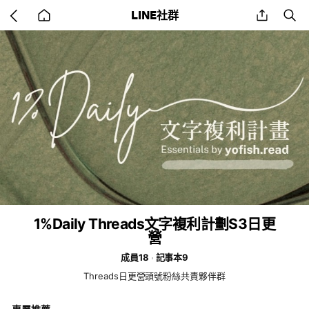
Go
share
se
LINE社群
back
to
home
1%Daily Threads文字複利計劃S3日更
營
成員18
記事本9
Threads日更營頭號粉絲共責夥伴群