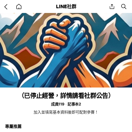
Go
share
se
LINE社群
back
to
home
（已停止經營，詳情請看社群公告）
成員119
記事本2
加入並填寫基本資料後即可配對參賽！
專屬推薦