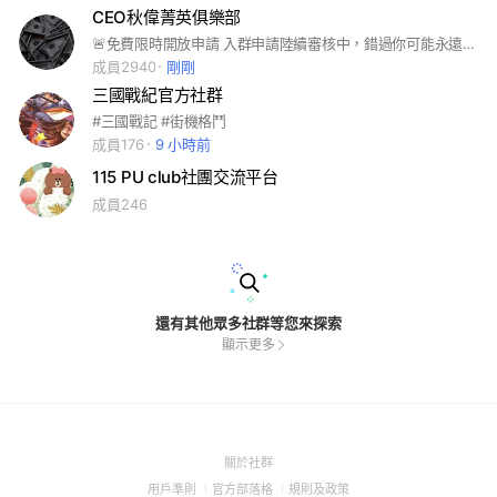
CEO秋偉菁英俱樂部
🚨免費限時開放申請 入群申請陸續審核中，錯過你可能永遠進不來！ 這不是什麼互相取暖同溫層 這是一個只講實力、只看成績的圈子💵
成員2940
剛剛
三國戰紀官方社群
#三國戰記 #街機格鬥
成員176
9 小時前
115 PU club社團交流平台
成員246
還有其他眾多社群等您來探索
顯示更多
(Open
關於社群
in
(Open
(Open
(Open
用戶準則
官方部落格
規則及政策