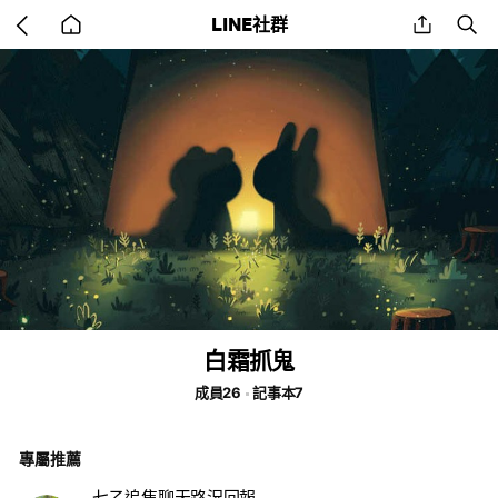
Go
share
se
LINE社群
back
to
home
白霜抓鬼
成員26
記事本7
專屬推薦
七乙追焦聊天路況回報