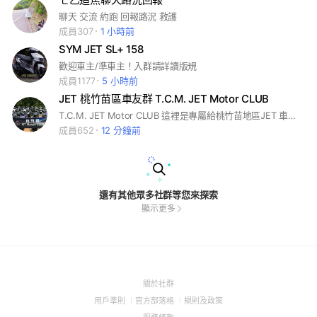
聊天 交流 約跑 回報路況 救護
成員307
1 小時前
SYM JET SL+ 158
歡迎車主/準車主！入群請詳讀版規
成員1177
5 小時前
JET 桃竹苗區車友群 T.C.M. JET Motor CLUB
T.C.M. JET Motor CLUB 這裡是專屬給桃竹苗地區JET 車系車友的討論群，任何問題都可以提出發問與交流。 大家互相幫忙讓這邊成為桃竹苗地區車友最強的後盾！ 暱稱後面請加車牌號碼 否則會踢出 例：小明 0857 還沒領車的可先不用打
成員652
12 分鐘前
還有其他眾多社群等您來探索
顯示更多
(Open
關於社群
in
(Open
(Open
(Open
用戶準則
官方部落格
規則及政策
a
in
in
in