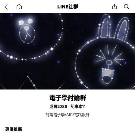
Go
share
se
LINE社群
back
to
home
電子學討論群
成員2088
記事本11
討論電子學/AIC/電路設計
專屬推薦